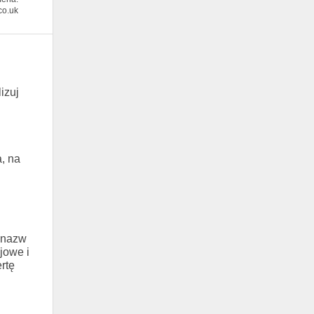
.co.uk
izuj
, na
z nazw
jowe i
rtę