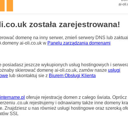
ai-oli
li.co.uk została zarejestrowana!
erować domenę na inny serwer, zmień serwery DNS lub zaktual
A domeny ai-oli.co.uk w
Panelu zarządzania domenami
ie posiadasz jeszcze wykupionych usług hostingowych i serwera
ożnaby skierować domenę ai-oli.co.uk, zamów nasze
usługi
gowe
lub skontaktuj sie z
Biurem Obsługi Klienta
intername.pl
oferuje rejestrację domen z całego świata. Opróc
erzeniu .co.uk rejestrujemy i odnawiamy także inne domeny kra
e. Znajdziesz u nas również usługi hostingowe oraz szeroką ofe
katów SSL