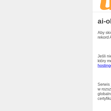
ai-o
Aby ski
rekord 
Jeśli n
który m
hostin
Serwis
w rozsz
globaln
certyfi